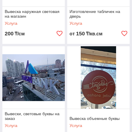
Вывеска наружная световая
Изготовление табличек на
на магазин
дверь
Услуга
Услуга
Металлические
буквы.
200
150
₸/см
от
₸/кв.см
Такие буквы создаются
из алюминия или
нержавеющей стали. Их
отличает высокая
устойчивость к коррозии
при постоянном
воздействии
атмосферных осадков,
что делает их наиболее
подходящими для
длительного
использования в
наружной рекламе.
Также металлические
Вывески, световые буквы на
буквы достаточно
заказ
Вывеска объемные буквы
прочные и пластичны.
Услуга
Услуга