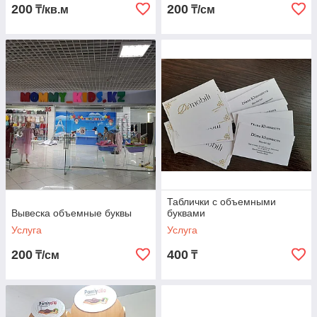
200
200
₸/кв.м
₸/см
Независимо от вида материала, используемого при
создании объемных букв, мы можем добавить к ним
подсветку, что сделает их более яркими и
запоминающимися. Объемные светящиеся буквы станут
отличным дополнением в наружной рекламе вашего
бизнеса. Что, в свою очередь, повысит узнаваемость
компании на рынке, создаст положительный имидж и
обеспечит приток новых клиентов.
Таблички с объемными
Вывеска объемные буквы
буквами
Услуга
Услуга
200
400
₸/см
₸
Наши преимущества: