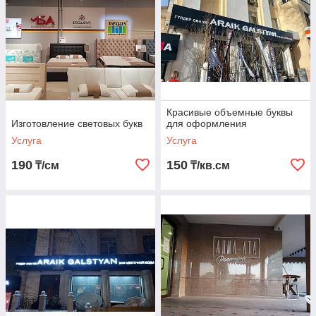
Красивые объемные буквы
Изготовление световых букв
для оформления
Услуга
Услуга
190
150
₸/см
₸/кв.см