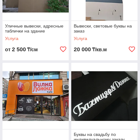
которая
будет только
у вас
Уличные вывески, адресные
Вывески, световые буквы на
таблички на здание
заказ
Услуга
Услуга
Заказ и доставка
2 500
20 000
от
₸/см
₸/кв.м
Мы работаем по
Оплата по
Доставка
предоплате не
безналичному
курьером или
менее 80% от
расчету
транспортной
суммы заказа
компанией
Наш офис находится в городе Алматы. Обращайтесь
к нам, чтобы мы воплотили в жизнь ваши идеи!
К нам обращаются клиенты со всего
Буквы на свадьбу по
Казахстана. Свяжитесь с нами для заказа
индивидуальному заказу