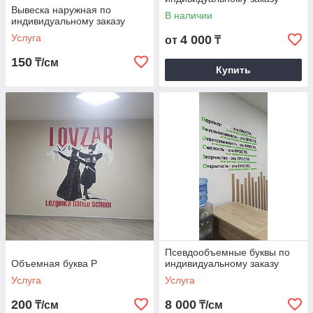
Вывеска наружная по
любого вида букв. Мы уверены, что вы
В наличии
индивидуальному заказу
останетесь довольны результатом и с
Услуга
4 000
от
₸
удовольствием продолжите сотрудничество
с нами!
150
₸/см
Купить
Псевдообъемные буквы по
Объемная буква Р
индивидуальному заказу
Услуга
Услуга
200
8 000
₸/см
₸/см