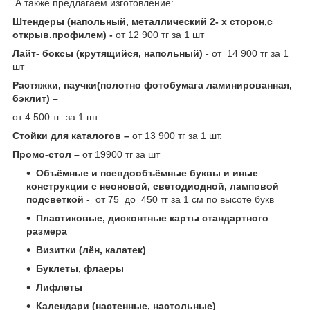
А также предлагаем изготовление:
Штендеры (напольный, металлический 2- х сторон,с
открыв.профилем) -
от 12 900 тг за 1 шт
Лайт- боксы (крутящийся, напольный) -
от 14 900 тг за 1
шт
Растяжки, паучки(полотно фотобумага ламинированная,
бэклит) –
от 4 500 тг за 1 шт
Стойки для каталогов –
от 13 900 тг за 1 шт.
Промо-стол –
от 19900 тг за шт
Объёмные и псевдообъёмные буквы и иные
конструкции с неоновой, светодиодной, ламповой
подсветкой
- от 75 до 450 тг за 1 см по высоте букв
Пластиковые, дисконтные карты стандартного
размера
Визитки (лён, калатек)
Буклеты, флаеры
Лифлеты
Календари (настенные, настольные)