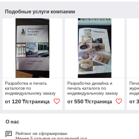
Подобные услуги компании
Разработка и печать
Разработка дизайна и
Печа
каталогов по
печать каталога по
журн
индивидуальному заказу
индивидуальному заказу
инди
120
550
от
₸/страница
от
₸/страница
от
О нас
Рейтинг не сформирован
Менее 5 отзывов за последний год