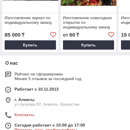
Изготовление зеркал по
Изготовление новогодних
Изго
индивидуальному заказу
открыток по
инди
индивидуальному заказу
85 000
60
15 
₸
от
₸
Купить
Купить
О нас
Рейтинг не сформирован
Менее 5 отзывов за последний год
Работает с 10.11.2013
г. Алматы
ул.Ауэзова 82, Алматы, Казахстан
Контакты
Сегодня работает с 10:00 до 17:00
Показать весь график работы