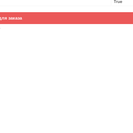
True
ля заказа
₸