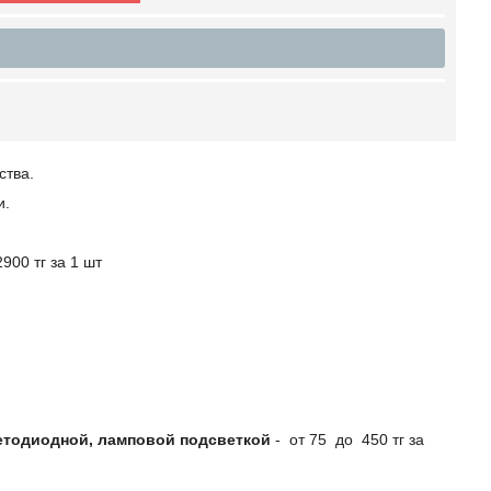
ства.
и.
900 тг за 1 шт
етодиодной, ламповой подсветкой
- от 75 до 450 тг за