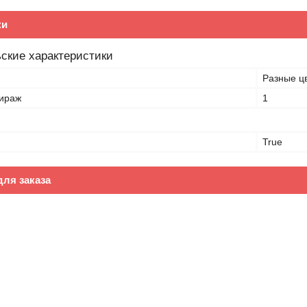
ки
ские характеристики
Разные ц
ираж
1
True
ля заказа