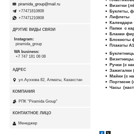
piramida_group@mail.ru
Визитки (лё
Буклеты, 
+77471810808
Лифлеты
+77471210808
Календари 
Папки с ка
ДРУГИЕ ВИДЫ СВЯЗИ
Бланки фи
Instagram
Блокноты 
piramida_group
Плакаты А1
WA business
Буклетницы
+7 747 181 08 08
Визитницы,
Ручки (с на
Зажигалки (
Майки (с на
ул.Ауэзова 82, Алматы, Казахстан
Портмоне (
Часы (наст
РПК "Piramida Group"
Менеджер