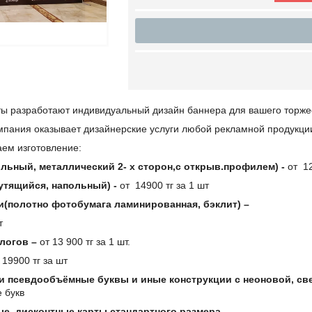
ы разработают индивидуальный дизайн баннера для вашего торже
омпания оказывает дизайнерские услуги любой рекламной продукци
аем изготовление:
льный, металлический 2- х сторон,с открыв.профилем) -
от 12
утящийся, напольный) -
от 14900 тг за 1 шт
ки(полотно фотобумага ламинированная, бэклит) –
т
алогов –
от 13 900 тг за 1 шт.
 19900 тг за шт
 псевдообъёмные буквы и иные конструкции с неоновой, св
е букв
е, дисконтные карты стандартного размера