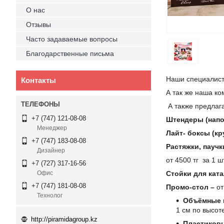
О нас
Отзывы
Часто задаваемые вопросы
Благодарственные письма
Наши специалист
Контакты
А так же наша к
А также предлаг
+7 (747) 121-08-08
Штендеры (напо
Менеджер
Лайт- боксы (кр
+7 (747) 183-08-08
Растяжки, пауч
Дизайнер
от 4500 тг за 1 ш
+7 (727) 317-16-56
Стойки для кат
Офис
+7 (747) 181-08-08
Промо-стол –
от
Технолог
Объёмные и
1 см по высот
http://piramidagroup.kz
Пластиковы