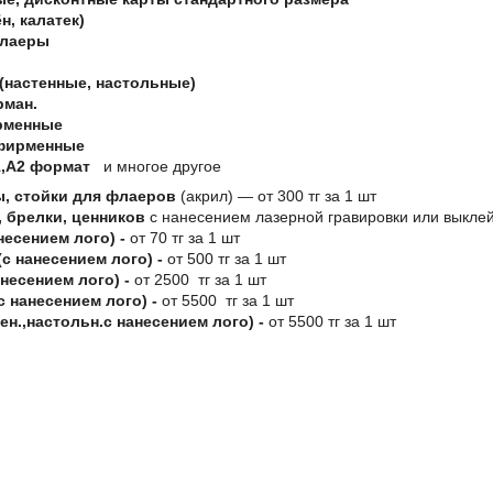
н, калатек)
флаеры
(настенные, настольные)
рман.
рменные
фирменные
,А2 формат
и многое другое
, стойки для флаеров
(акрил) ― от 300 тг за 1 шт
 брелки, ценников
с нанесением лазерной гравировки или выклей
несением лого) -
от 70 тг за 1 шт
с нанесением лого) -
от 500 тг за 1 шт
несением лого) -
от 2500 тг за 1 шт
с нанесением лого) -
от 5500 тг за 1 шт
ен.,настольн.с нанесением лого) -
от 5500 тг за 1 шт