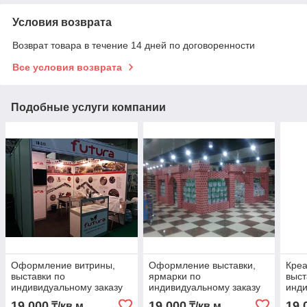
Условия возврата
Возврат товара в течение 14 дней по договоренности
Все условия возврата
Подобные услуги компании
Оформление витрины,
Оформление выставки,
Кре
выставки по
ярмарки по
выст
индивидуальному заказу
индивидуальному заказу
инди
19 000
19 000
19 
₸/кв.м
₸/кв.м