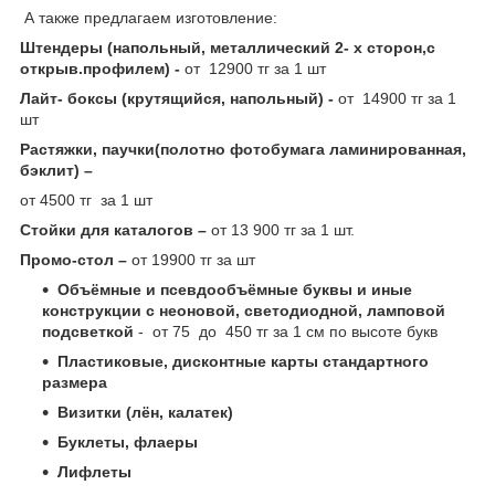
А также предлагаем изготовление:
Штендеры (напольный, металлический 2- х сторон,с
открыв.профилем) -
от 12900 тг за 1 шт
Лайт- боксы (крутящийся, напольный) -
от 14900 тг за 1
шт
Растяжки, паучки(полотно фотобумага ламинированная,
бэклит) –
от 4500 тг за 1 шт
Стойки для каталогов –
от 13 900 тг за 1 шт.
Промо-стол –
от 19900 тг за шт
Объёмные и псевдообъёмные буквы и иные
конструкции с неоновой, светодиодной, ламповой
подсветкой
- от 75 до 450 тг за 1 см по высоте букв
Пластиковые, дисконтные карты стандартного
размера
Визитки (лён, калатек)
Буклеты, флаеры
Лифлеты