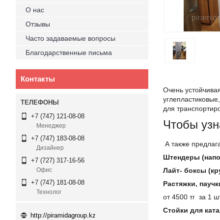
О нас
Отзывы
Часто задаваемые вопросы
Благодарственные письма
Контакты
Очень устойчивая
углепластиковые,
для транспортиро
+7 (747) 121-08-08
Чтобы узн
Менеджер
+7 (747) 183-08-08
А также предлаг
Дизайнер
Штендеры (напо
+7 (727) 317-16-56
Лайт- боксы (кр
Офис
+7 (747) 181-08-08
Растяжки, пауч
Технолог
от 4500 тг за 1 ш
Стойки для кат
http://piramidagroup.kz