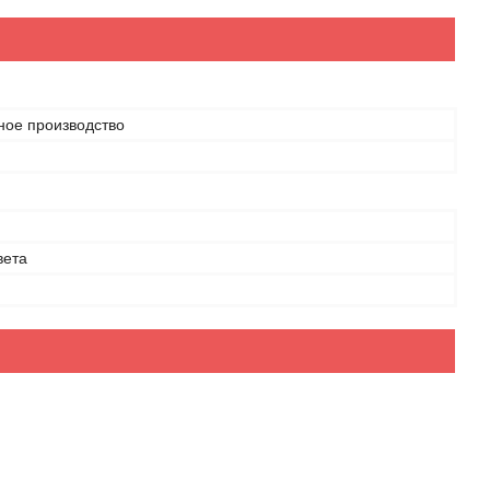
ное производство
н
вета