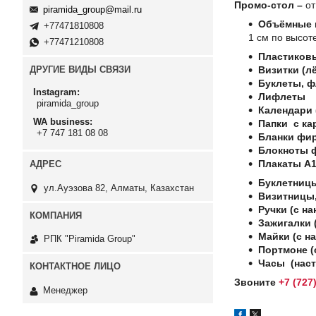
Промо-стол –
от
piramida_group@mail.ru
Объёмные и
+77471810808
1 см по высот
+77471210808
Пластиковы
Визитки (лё
ДРУГИЕ ВИДЫ СВЯЗИ
Буклеты, 
Instagram
Лифлеты
piramida_group
Календари 
WA business
Папки с ка
+7 747 181 08 08
Бланки фи
Блокноты 
Плакаты А1
Буклетницы
ул.Ауэзова 82, Алматы, Казахстан
Визитницы,
Ручки (с на
Зажигалки (
Майки (с на
РПК "Piramida Group"
Портмоне (
Часы (наст
Звоните
+7 (727
Менеджер