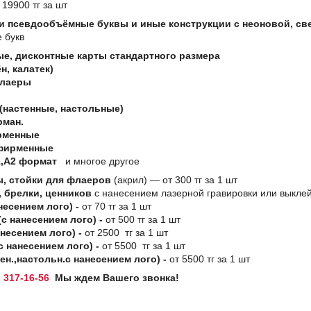
 19900 тг за шт
 псевдообъёмные буквы и иные конструкции с неоновой, св
е букв
е, дисконтные карты стандартного размера
н, калатек)
флаеры
(настенные, настольные)
рман.
рменные
фирменные
,А2 формат
и многое другое
, стойки для флаеров
(акрил) ― от 300 тг за 1 шт
 брелки, ценников
с нанесением лазерной гравировки или выклей
несением лого) -
от 70 тг за 1 шт
с нанесением лого) -
от 500 тг за 1 шт
несением лого) -
от 2500 тг за 1 шт
с нанесением лого) -
от 5500 тг за 1 шт
ен.,настольн.с нанесением лого) -
от 5500 тг за 1 шт
) 317-16-56
Мы ждем Вашего звонка!