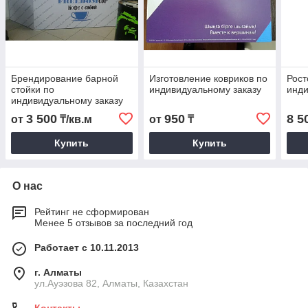
Брендирование барной
Изготовление ковриков по
Рост
стойки по
индивидуальному заказу
инди
индивидуальному заказу
3 500
950
8 5
от
₸/кв.м
от
₸
Купить
Купить
О нас
Рейтинг не сформирован
Менее 5 отзывов за последний год
Работает с 10.11.2013
г. Алматы
ул.Ауэзова 82, Алматы, Казахстан