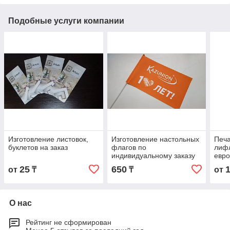
Подобные услуги компании
Изготовление листовок,
Изготовление настольных
Печа
буклетов на заказ
флагов по
лифл
индивидуальному заказу
евр
инди
25
650
от
₸
₸
от
О нас
Рейтинг не сформирован