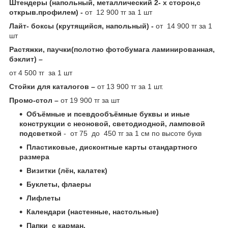
Штендеры (напольный, металлический 2- х сторон,с
открыв.профилем) -
от 12 900 тг за 1 шт
Лайт- боксы (крутящийся, напольный) -
от 14 900 тг за 1
шт
Растяжки, паучки(полотно фотобумага ламинированная,
бэклит) –
от 4 500 тг за 1 шт
Стойки для каталогов –
от 13 900 тг за 1 шт.
Промо-стол –
от 19 900 тг за шт
Объёмные и псевдообъёмные буквы и иные
конструкции с неоновой, светодиодной, ламповой
подсветкой
- от 75 до 450 тг за 1 см по высоте букв
Пластиковые, дисконтные карты стандартного
размера
Визитки (лён, калатек)
Буклеты, флаеры
Лифлеты
Календари (настенные, настольные)
Папки с карман.