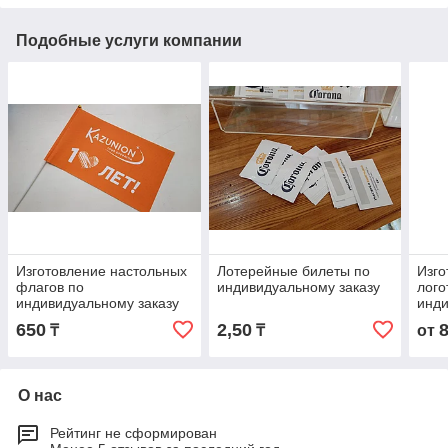
Подобные услуги компании
Изготовление настольных
Лотерейные билеты по
Изго
флагов по
индивидуальному заказу
лого
индивидуальному заказу
инди
650
2,50
₸
₸
от
О нас
Рейтинг не сформирован