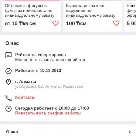
Объемные фигуры и
Вывеска рекламная
Ново
буквы из пенопласта по
наружная по
фигу
индивидуальному заказу
индивидуальному заказу
офо
инди
10
100
5 0
от
₸/кв.см
₸/см
О нас
Рейтинг не сформирован
Менее 5 отзывов за последний год
Работает с 10.11.2013
г. Алматы
ул.Ауэзова 82, Алматы, Казахстан
Контакты
Сегодня работает с 10:00 до 17:00
Показать весь график работы
О нас