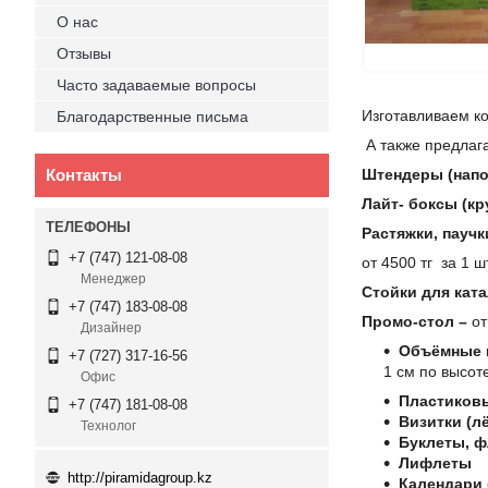
О нас
Отзывы
Часто задаваемые вопросы
Изготавливаем ко
Благодарственные письма
А также предлаг
Контакты
Штендеры (напо
Лайт- боксы (кр
Растяжки, пауч
+7 (747) 121-08-08
от 4500 тг за 1 ш
Менеджер
Стойки для кат
+7 (747) 183-08-08
Промо-стол –
от
Дизайнер
Объёмные и
+7 (727) 317-16-56
1 см по высот
Офис
Пластиковы
+7 (747) 181-08-08
Визитки (лё
Технолог
Буклеты, 
Лифлеты
http://piramidagroup.kz
Календари 