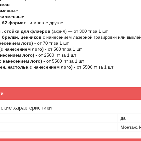
рман.
рменные
фирменные
,А2 формат
и многое другое
, стойки для флаеров
(акрил) ― от 300 тг за 1 шт
 брелки, ценников
с нанесением лазерной гравировки или выклей
несением лого) -
от 70 тг за 1 шт
с нанесением лого) -
от 500 тг за 1 шт
несением лого) -
от 2500 тг за 1 шт
с нанесением лого) -
от 5500 тг за 1 шт
ен.,настольн.с нанесением лого) -
от 5500 тг за 1 шт
ки
ские характеристики
да
Монтаж, 