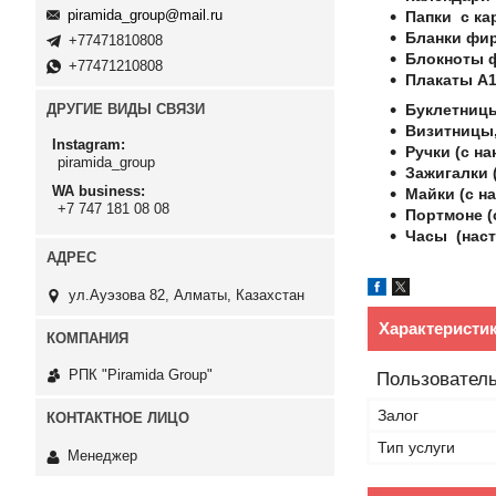
piramida_group@mail.ru
Папки с ка
Бланки фи
+77471810808
Блокноты 
+77471210808
Плакаты А1
Буклетницы
ДРУГИЕ ВИДЫ СВЯЗИ
Визитницы,
Instagram
Ручки (с на
piramida_group
Зажигалки (
WA business
Майки (с на
+7 747 181 08 08
Портмоне (
Часы (наст
ул.Ауэзова 82, Алматы, Казахстан
Характеристи
РПК "Piramida Group"
Пользователь
Залог
Тип услуги
Менеджер