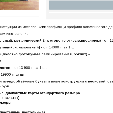
нструкции из металла, клик профиля ,и профиля алюминиевого дл
аем изготовление:
льный, металлический 2- х сторон,с открыв.профилем) -
от 12
утящийся, напольный) -
от 14900 тг за 1 шт
ки(полотно фотобумага ламинированная, бэклит) –
т
алогов –
от 13 900 тг за 1 шт.
 19900 тг за шт
 псевдообъёмные буквы и иные конструкции с неоновой, св
е букв
е, дисконтные карты стандартного размера
н, калатек)
флаеры
(настенные, настольные)