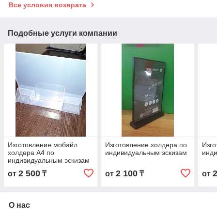
Все условия возврата
Подобные услуги компании
Изготовление мобайл
Изготовление холдера по
Изго
холдера А4 по
индивидуальным эскизам
инди
индивидуальным эскизам
2 500
2 100
от
₸
от
₸
от
О нас