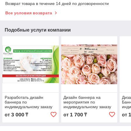
Возврат товара в течение 14 дней по договоренности
Все условия возврата
Подобные услуги компании
Разработать дизайн
Дизайн баннера на
Диза
баннера по
мероприятия по
Бан
индивидуальному заказу
индивидуальному заказу
инди
3 000
1 700
от
₸
от
₸
от