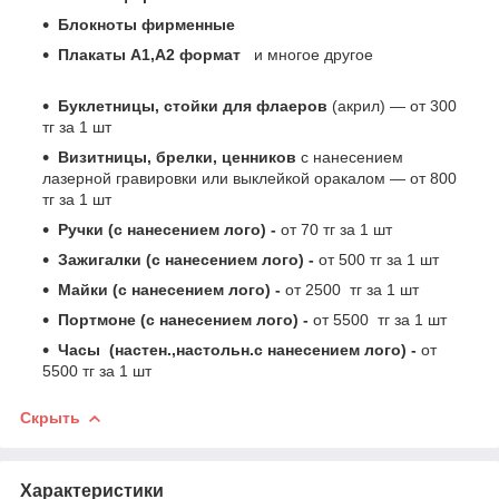
Блокноты фирменные
Плакаты А1,А2 формат
и многое другое
Буклетницы, стойки для флаеров
(акрил) ― от 300
тг за 1 шт
Визитницы, брелки, ценников
с нанесением
лазерной гравировки или выклейкой оракалом ― от 800
тг за 1 шт
Ручки (с нанесением лого) -
от 70 тг за 1 шт
Зажигалки (с нанесением лого) -
от 500 тг за 1 шт
Майки (с нанесением лого) -
от 2500 тг за 1 шт
Портмоне (с нанесением лого) -
от 5500 тг за 1 шт
Часы (настен.,настольн.с нанесением лого) -
от
5500 тг за 1 шт
Скрыть
Характеристики