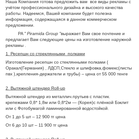
Наша Компания готова предложить вам все виды рекламы с
учётом профессионального дизайна и высокого качества
работы. Надеемся, Вашей компании будет полезна
информация, содержащаяся в данном коммерческом
предложении.
PA
" Piramida Group "
выражает Вам свое почтение и
предлагает Вам следующие цены на изготовление наружной
рекламы .
1. Ресепшн со стреклянными полками
Изготовление ресепшн со стеклянными полками (
Оракал(Германия) , ЛДСП,Стекло и шлифовка,фомекс(листы
пвх ),крепления-держатели и трубы) – цена от 55 000 тенге
2. Вытяжной штендер Roll-up
Вытяжной штендер из металлич.прутьев c пластик.
крепежами 0,8* 1,8м или 0,8*2м ― (Корея)с плёнкой Бэклит
или с Фотобумагой ламинированной водостойкой.
От 1 до 5 шт – 12 900 тг цена
От 6 до 10 шт – 11 900 тг цена