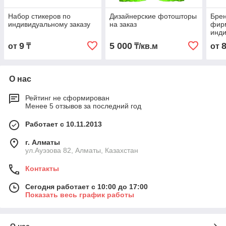
Набор стикеров по
Дизайнерские фотошторы
Брен
индивидуальному заказу
на заказ
фир
инди
9
5 000
от
₸
₸/кв.м
от
О нас
Рейтинг не сформирован
Менее 5 отзывов за последний год
Работает с 10.11.2013
г. Алматы
ул.Ауэзова 82, Алматы, Казахстан
Контакты
Сегодня работает с 10:00 до 17:00
Показать весь график работы