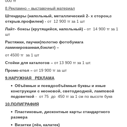
000 тг
8.Рекламно – выставочный материал
Штендеры (напольный, металлический 2- х сторон,с
открыв.профилем) -
от 12 900 тг за 1 шт
Лайт- боксы (крутящийся, напольный) -
от 14 900 тг за 1
шт
Растяжки, паучки(полотно фотобумага
ламинированная,бэклит) –
от 4500 тг за 1 шт
Стойки для каталогов –
от 13 900 тг за 1 шт.
Промо-стол –
от 19 900 тг за шт
9.НАРУЖНАЯ РЕКЛАМА
Объёмные и псевдообъёмные буквы и иные
конструкции с неоновой, светодиодной, ламповой
подсветкой
- от 75 до 450 тг за 1 см по высоте букв
10.ПОЛИГРАФИЯ
Пластиковые, дисконтные карты стандартного
размера
Визитки (лён, калатек)