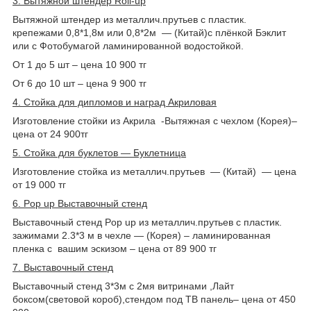
3. Вытяжной штендер Roll-up
Вытяжной штендер из металлич.прутьев c пластик.
крепежами 0,8*1,8м или 0,8*2м ― (Китай)с плёнкой Бэклит
или с Фотобумагой ламинированной водостойкой.
От 1 до 5 шт – цена 10 900 тг
От 6 до 10 шт – цена 9 900 тг
4. Стойка для дипломов и наград Акриловая
Изготовление стойки из Акрила -Вытяжная с чехлом (Корея)–
цена от 24 900тг
5. Стойка для буклетов ― Буклетница
Изготовление стойка из металлич.прутьев ― (Китай) ― цена
от 19 000 тг
6. Pop up Выставочный стенд
Выставочный стенд Рop up из металлич.прутьев c пластик.
зажимами 2.3*3 м в чехле ― (Корея) – ламинированная
пленка с вашим эскизом – цена от 89 900 тг
7. Выставочный стенд
Выставочный стенд 3*3м с 2мя витринами ,Лайт
боксом(световой короб),стендом под ТВ панель– цена от 450