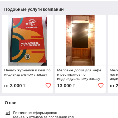
Подобные услуги компании
Печать журналов и книг по
Меловые доски для кафе
Мел
индивидуальному заказу
и ресторанов по
нали
индивидуальному заказу
инди
3 000
13 000
от
₸
₸
от
О нас
Рейтинг не сформирован
Менее 5 отзывов за последний год