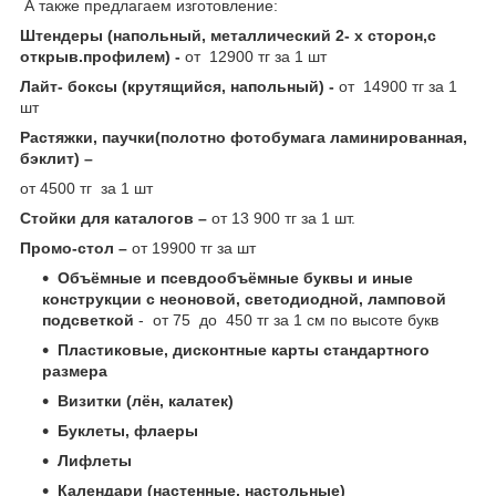
А также предлагаем изготовление:
Штендеры (напольный, металлический 2- х сторон,с
открыв.профилем) -
от 12900 тг за 1 шт
Лайт- боксы (крутящийся, напольный) -
от 14900 тг за 1
шт
Растяжки, паучки(полотно фотобумага ламинированная,
бэклит) –
от 4500 тг за 1 шт
Стойки для каталогов –
от 13 900 тг за 1 шт.
Промо-стол –
от 19900 тг за шт
Объёмные и псевдообъёмные буквы и иные
конструкции с неоновой, светодиодной, ламповой
подсветкой
- от 75 до 450 тг за 1 см по высоте букв
Пластиковые, дисконтные карты стандартного
размера
Визитки (лён, калатек)
Буклеты, флаеры
Лифлеты
Календари (настенные, настольные)