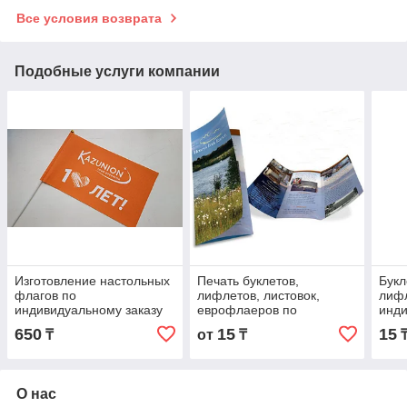
Все условия возврата
Подобные услуги компании
Изготовление настольных
Печать буклетов,
Букл
флагов по
лифлетов, листовок,
лифл
индивидуальному заказу
еврофлаеров по
инди
индивидуальному заказу
650
15
15
₸
от
₸
О нас