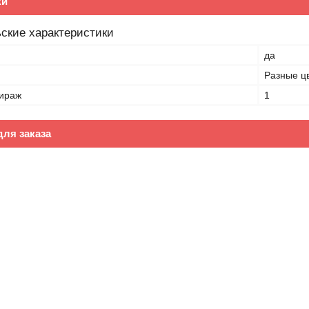
ки
ские характеристики
да
Разные ц
ираж
1
ля заказа