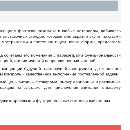
площаем фантазии заказчика в любые материалы, добиваясь
е выставочных стендов, которые многократно окупят заказами
ми материалами и постоянно ищем новые формы, предлагаем
гда сочетаем его пожелания с параметрами функциональности
епцией, стилистической направленностью и ценой.
 концепции будущей выставочной конструкции, до конечного
ем контроль и качественное выполнение поставленной задачи.
 размещены витрины с товарами, информационные и рекламные
моакцию на выставке, для привлечения внимания к вашему
давать красивые и функциональные выставочные стенды.