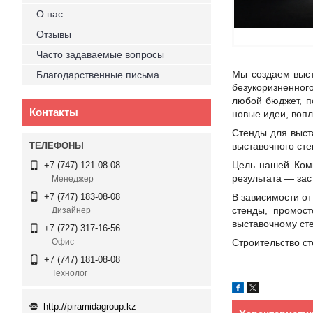
О нас
Отзывы
Часто задаваемые вопросы
Мы создаем выст
Благодарственные письма
безукоризненног
любой бюджет, п
Контакты
новые идеи, воп
Стенды для выст
выставочного сте
Цель нашей Комп
+7 (747) 121-08-08
результата — зас
Менеджер
В зависимости о
+7 (747) 183-08-08
стенды, промос
Дизайнер
выставочному сте
+7 (727) 317-16-56
Строительство с
Офис
+7 (747) 181-08-08
Технолог
http://piramidagroup.kz