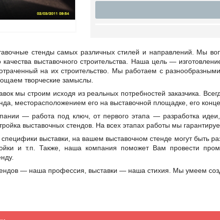
авочные стенды самых различных стилей и направлений. Мы во
о качества выставочного строительства. Наша цель — изготовлени
отраченный на их строительство. Мы работаем с разнообразны
лощаем творческие замыслы.
авок мы строим исходя из реальных потребностей заказчика. Все
нда, месторасположением его на выставочной площадке, его конц
ании — работа под ключ, от первого этапа — разработка идеи,
тройка выставочных стендов. На всех этапах работы мы гарантиру
т специфики выставки, на вашем выставочном стенде могут быть
тойки и т.п. Также, наша компания поможет Вам провести про
нду.
тендов — наша профессия, выставки — наша стихия. Мы умеем соз