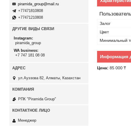
Характеристи
piramida_group@mail.ru
+77471810808
Пользователь
+77471210808
Залог
ДРУГИЕ ВИДЫ СВЯЗИ
Цвет
Instagram
Минимальный т
piramida_group
WA business
+7 747 181 08 08
Информация д
Цена:
85 000 ₸
ул.Ауэзова 82, Алматы, Казахстан
РПК "Piramida Group"
Менеджер