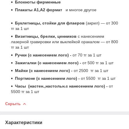
Блокноты фирменные
Плакаты А1,А2 формат
и многое другое
Буклетницы, стойки для флаеров
(акрил) ― от 300
тг за 1 шт
Визитницы, брелки, ценников
с нанесением
лазерной гравировки или выклейкой оракалом ― от 800
тг за 1 шт
Ручки (с нанесением лого) -
от 70 тг за 1 шт
Зажигалки (с нанесением лого) -
от 500 тг за 1 шт
Майки (с нанесением лого) -
от 2500 тг за 1 шт
Портмоне (с нанесением лого) -
от 5500 тг за 1 шт
Часы (настен.,настольн.с нанесением лого) -
от
5500 тг за 1 шт
Скрыть
Характеристики