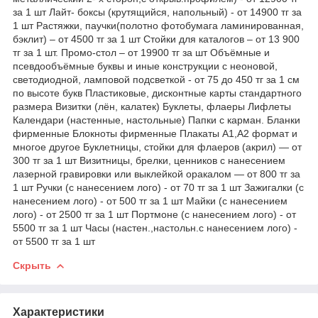
за 1 шт Лайт- боксы (крутящийся, напольный) - от 14900 тг за
1 шт Растяжки, паучки(полотно фотобумага ламинированная,
бэклит) – от 4500 тг за 1 шт Стойки для каталогов – от 13 900
тг за 1 шт. Промо-стол – от 19900 тг за шт Объёмные и
псевдообъёмные буквы и иные конструкции с неоновой,
светодиодной, ламповой подсветкой - от 75 до 450 тг за 1 см
по высоте букв Пластиковые, дисконтные карты стандартного
размера Визитки (лён, калатек) Буклеты, флаеры Лифлеты
Календари (настенные, настольные) Папки с карман. Бланки
фирменные Блокноты фирменные Плакаты А1,А2 формат и
многое другое Буклетницы, стойки для флаеров (акрил) ― от
300 тг за 1 шт Визитницы, брелки, ценников с нанесением
лазерной гравировки или выклейкой оракалом ― от 800 тг за
1 шт Ручки (с нанесением лого) - от 70 тг за 1 шт Зажигалки (с
нанесением лого) - от 500 тг за 1 шт Майки (с нанесением
лого) - от 2500 тг за 1 шт Портмоне (с нанесением лого) - от
5500 тг за 1 шт Часы (настен.,настольн.с нанесением лого) -
от 5500 тг за 1 шт
Скрыть
Характеристики