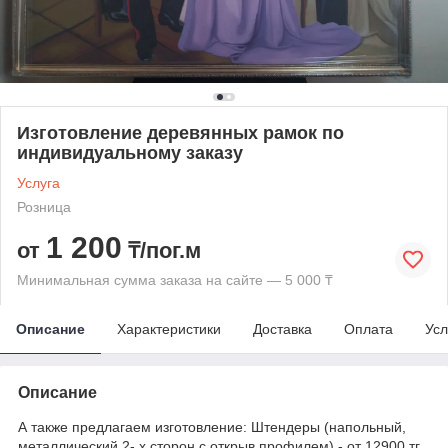
Изготовление деревянных рамок по
индивидуальному заказу
Услуга
Розница
1 200
от
₸/пог.м
Минимальная сумма заказа на сайте — 5 000 ₸
Описание
Характеристики
Доставка
Оплата
Усл
Описание
А также предлагаем изготовление: Штендеры (напольный,
металлический 2- х сторон,с открыв.профилем) - от 12900 тг