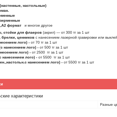
(настенные, настольные)
рман.
рменные
фирменные
,А2 формат
и многое другое
, стойки для флаеров
(акрил) ― от 300 тг за 1 шт
 брелки, ценников
с нанесением лазерной гравировки или выклей
несением лого) -
от 70 тг за 1 шт
с нанесением лого) -
от 500 тг за 1 шт
несением лого) -
от 2500 тг за 1 шт
с нанесением лого) -
от 5500 тг за 1 шт
ен.,настольн.с нанесением лого) -
от 5500 тг за 1 шт
ки
ские характеристики
Разные ц