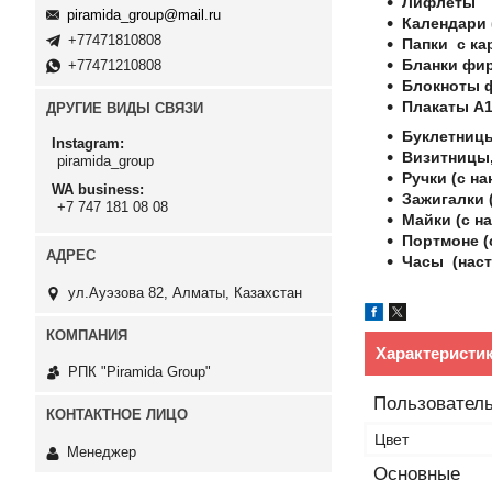
Лифлеты
piramida_group@mail.ru
Календари 
+77471810808
Папки с ка
Бланки фи
+77471210808
Блокноты 
Плакаты А1
ДРУГИЕ ВИДЫ СВЯЗИ
Буклетницы
Instagram
Визитницы,
piramida_group
Ручки (с на
WA business
Зажигалки (
+7 747 181 08 08
Майки (с на
Портмоне (
Часы (наст
ул.Ауэзова 82, Алматы, Казахстан
Характеристи
РПК "Piramida Group"
Пользователь
Цвет
Менеджер
Основные