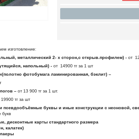
аем изготовление:
льный, металлический 2- х сторон,с открыв.профилем) -
от 12
утящийся, напольный) -
от 14900 тг за 1 шт
ки(полотно фотобумага ламинированная, бэклит) –
т
алогов –
от 13 900 тг за 1 шт.
 19900 тг за шт
 псевдообъёмные буквы и иные конструкции с неоновой, св
е букв
е, дисконтные карты стандартного размера
н, калатек)
флаеры