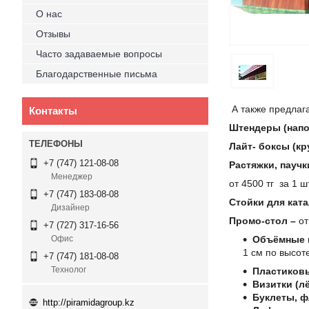
О нас
Отзывы
Часто задаваемые вопросы
Благодарственные письма
А также предлаг
Контакты
Штендеры (напо
Лайт- боксы (кр
+7 (747) 121-08-08
Растяжки, пауч
Менеджер
от 4500 тг за 1 ш
+7 (747) 183-08-08
Стойки для кат
Дизайнер
Промо-стол –
от
+7 (727) 317-16-56
Объёмные и
Офис
1 см по высот
+7 (747) 181-08-08
Технолог
Пластиковы
Визитки (лё
Буклеты, 
http://piramidagroup.kz