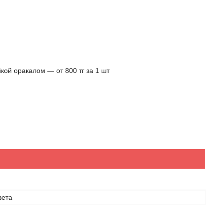
кой оракалом ― от 800 тг за 1 шт
вета