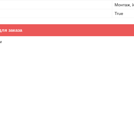
Монтаж, 
True
ля заказа
м