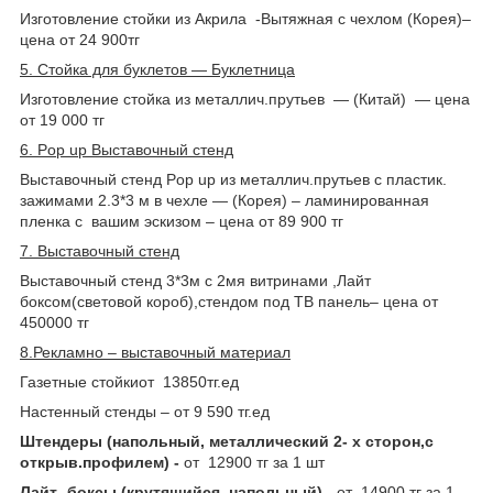
Изготовление стойки из Акрила -Вытяжная с чехлом (Корея)–
цена от 24 900тг
5. Стойка для буклетов ― Буклетница
Изготовление стойка из металлич.прутьев ― (Китай) ― цена
от 19 000 тг
6. Pop up Выставочный стенд
Выставочный стенд Рop up из металлич.прутьев c пластик.
зажимами 2.3*3 м в чехле ― (Корея) – ламинированная
пленка с вашим эскизом – цена от 89 900 тг
7. Выставочный стенд
Выставочный стенд 3*3м с 2мя витринами ,Лайт
боксом(световой короб),стендом под ТВ панель– цена от
450000 тг
8.Рекламно – выставочный материал
Газетные стойкиот
13850тг.ед
Настенный стенды – от 9 590 тг.ед
Штендеры (напольный, металлический 2- х сторон,с
открыв.профилем) -
от 12900 тг за 1 шт
Лайт- боксы (крутящийся, напольный) -
от 14900 тг за 1