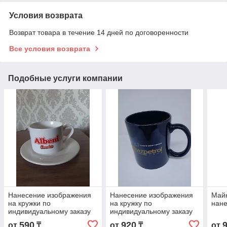
Условия возврата
Возврат товара в течение 14 дней по договоренности
Все условия возврата
Подобные услуги компании
Нанесение изображения
Нанесение изображения
Майк
на кружки по
на кружку по
нан
индивидуальному заказу
индивидуальному заказу
590
920
от
₸
от
₸
от