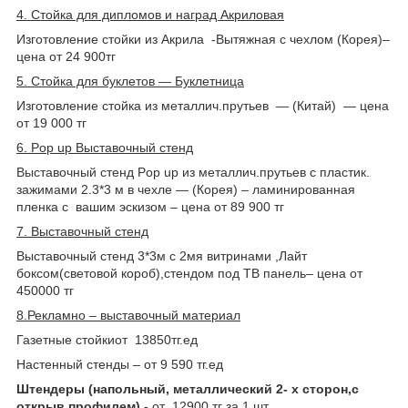
4. Стойка для дипломов и наград Акриловая
Изготовление стойки из Акрила -Вытяжная с чехлом (Корея)–
цена от 24 900тг
5. Стойка для буклетов ― Буклетница
Изготовление стойка из металлич.прутьев ― (Китай) ― цена
от 19 000 тг
6. Pop up Выставочный стенд
Выставочный стенд Рop up из металлич.прутьев c пластик.
зажимами 2.3*3 м в чехле ― (Корея) – ламинированная
пленка с вашим эскизом – цена от 89 900 тг
7. Выставочный стенд
Выставочный стенд 3*3м с 2мя витринами ,Лайт
боксом(световой короб),стендом под ТВ панель– цена от
450000 тг
8.Рекламно – выставочный материал
Газетные стойкиот
13850тг.ед
Настенный стенды – от 9 590 тг.ед
Штендеры (напольный, металлический 2- х сторон,с
открыв.профилем) -
от 12900 тг за 1 шт