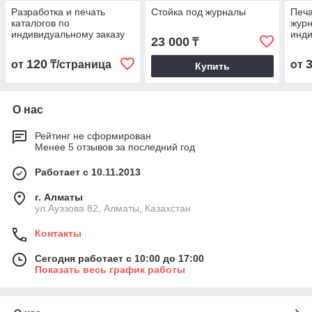
Разработка и печать
Стойка под журналы
Печа
каталогов по
журн
индивидуальному заказу
инди
23 000
₸
120
от
₸/страница
от
Купить
О нас
Рейтинг не сформирован
Менее 5 отзывов за последний год
Работает с 10.11.2013
г. Алматы
ул.Ауэзова 82, Алматы, Казахстан
Контакты
Сегодня работает с 10:00 до 17:00
Показать весь график работы