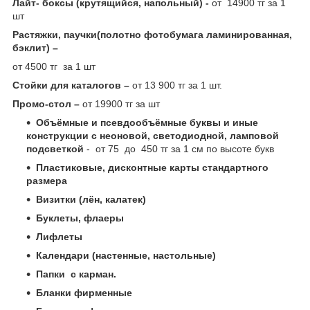
Лайт- боксы (крутящийся, напольный) -
от 14900 тг за 1
шт
Растяжки, паучки(полотно фотобумага ламинированная,
бэклит) –
от 4500 тг за 1 шт
Стойки для каталогов –
от 13 900 тг за 1 шт.
Промо-стол –
от 19900 тг за шт
Объёмные и псевдообъёмные буквы и иные
конструкции с неоновой, светодиодной, ламповой
подсветкой
- от 75 до 450 тг за 1 см по высоте букв
Пластиковые, дисконтные карты стандартного
размера
Визитки (лён, калатек)
Буклеты, флаеры
Лифлеты
Календари (настенные, настольные)
Папки с карман.
Бланки фирменные