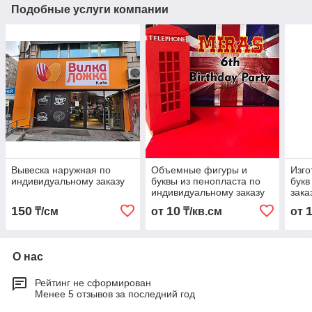
Подобные услуги компании
Вывеска наружная по
Объемные фигуры и
Изг
индивидуальному заказу
буквы из пенопласта по
букв
индивидуальному заказу
зака
150
10
₸/см
от
₸/кв.см
от
О нас
Рейтинг не сформирован
Менее 5 отзывов за последний год