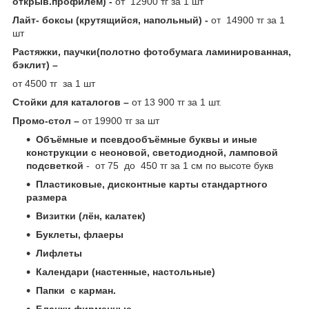
открыв.профилем) -
от 12900 тг за 1 шт
Лайт- боксы (крутящийся, напольный) -
от 14900 тг за 1
шт
Растяжки, паучки(полотно фотобумага ламинированная,
бэклит) –
от 4500 тг за 1 шт
Стойки для каталогов –
от 13 900 тг за 1 шт.
Промо-стол –
от 19900 тг за шт
Объёмные и псевдообъёмные буквы и иные
конструкции с неоновой, светодиодной, ламповой
подсветкой
- от 75 до 450 тг за 1 см по высоте букв
Пластиковые, дисконтные карты стандартного
размера
Визитки (лён, калатек)
Буклеты, флаеры
Лифлеты
Календари (настенные, настольные)
Папки с карман.
Бланки фирменные