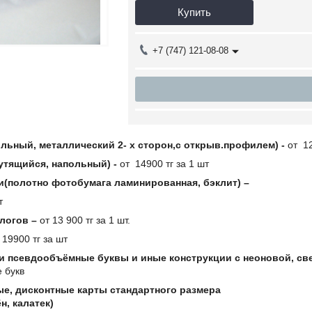
Купить
+7 (747) 121-08-08
льный, металлический 2- х сторон,с открыв.профилем) -
от 12
утящийся, напольный) -
от 14900 тг за 1 шт
ки(полотно фотобумага ламинированная, бэклит) –
т
алогов –
от 13 900 тг за 1 шт.
 19900 тг за шт
 псевдообъёмные буквы и иные конструкции с неоновой, св
е букв
е, дисконтные карты стандартного размера
н, калатек)