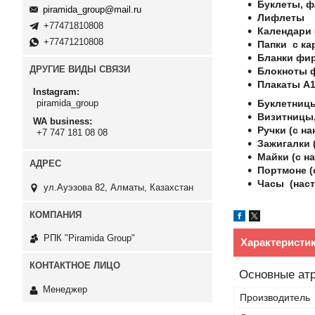
Буклеты, 
piramida_group@mail.ru
Лифлеты
+77471810808
Календари 
+77471210808
Папки с ка
Бланки фи
ДРУГИЕ ВИДЫ СВЯЗИ
Блокноты 
Плакаты А1
Instagram
piramida_group
Буклетницы
Визитницы,
WA business
Ручки (с на
+7 747 181 08 08
Зажигалки (
Майки (с на
Портмоне (
Часы (наст
ул.Ауэзова 82, Алматы, Казахстан
РПК "Piramida Group"
Характеристи
Основные ат
Менеджер
Производитель