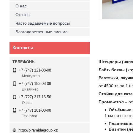
О нас
Отзывы
Часто задаваемые вопросы
Благодарственные письма
Контакты
Штендеры (напо
Лайт- боксы (кр
+7 (747) 121-08-08
Менеджер
Растяжки, пауч
+7 (747) 183-08-08
от 4500 тг за 1 ш
Дизайнер
Стойки для кат
+7 (727) 317-16-56
Промо-стол –
от
Офис
Объёмные и
+7 (747) 181-08-08
1 см по высот
Технолог
Пластиковы
Визитки (лё
http://piramidagroup.kz