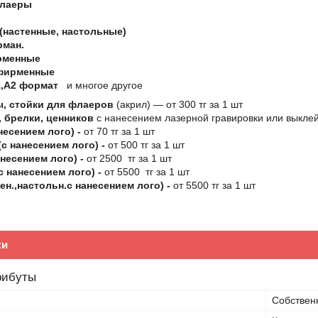
флаеры
(настенные, настольные)
рман.
рменные
фирменные
,А2 формат
и многое другое
, стойки для флаеров
(акрил) ― от 300 тг за 1 шт
 брелки, ценников
с нанесением лазерной гравировки или выклей
несением лого) -
от 70 тг за 1 шт
с нанесением лого) -
от 500 тг за 1 шт
несением лого) -
от 2500 тг за 1 шт
с нанесением лого) -
от 5500 тг за 1 шт
ен.,настольн.с нанесением лого) -
от 5500 тг за 1 шт
ки
рибуты
Собствен