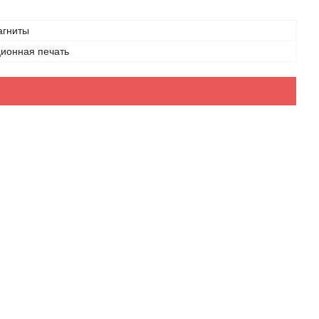
агниты
ионная печать