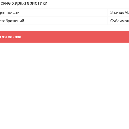
ские характеристики
для печати
Значки/М
изображений
Сублимац
ля заказа