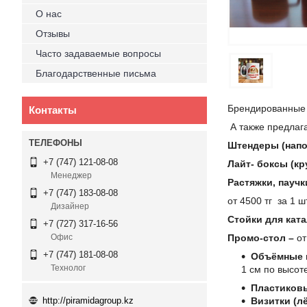
О нас
Отзывы
Часто задаваемые вопросы
Благодарственные письма
Брендированные 
Контакты
А также предлаг
Штендеры (напо
+7 (747) 121-08-08
Лайт- боксы (кр
Менеджер
Растяжки, пауч
+7 (747) 183-08-08
от 4500 тг за 1 ш
Дизайнер
Стойки для кат
+7 (727) 317-16-56
Промо-стол –
от
Офис
+7 (747) 181-08-08
Объёмные и
Технолог
1 см по высот
Пластиковы
http://piramidagroup.kz
Визитки (лё