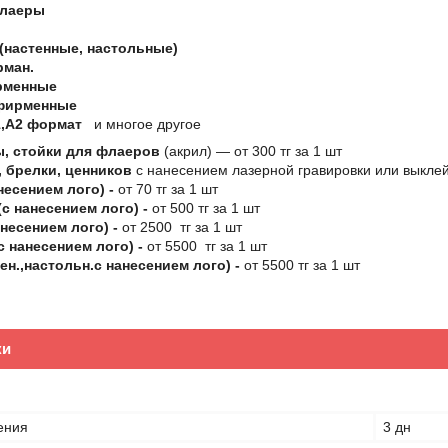
флаеры
(настенные, настольные)
рман.
рменные
фирменные
,А2 формат
и многое другое
, стойки для флаеров
(акрил) ― от 300 тг за 1 шт
 брелки, ценников
с нанесением лазерной гравировки или выклей
несением лого) -
от 70 тг за 1 шт
с нанесением лого) -
от 500 тг за 1 шт
несением лого) -
от 2500 тг за 1 шт
с нанесением лого) -
от 5500 тг за 1 шт
ен.,настольн.с нанесением лого) -
от 5500 тг за 1 шт
ки
ения
3 дн