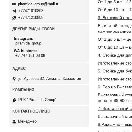
От 1 до 5 шт – 12
piramida_group@mail.ru
От 6 до 
+77471810808
3. Вытяжной штен
+77471210808
Вытяжной штендер
ДРУГИЕ ВИДЫ СВЯЗИ
ламинированной 
Instagram
От 1 до 5 шт – це
piramida_group
От 6 до 
WA business
4. Стойка для ди
+7 747 181 08 08
Изготовление сто
5. Стойка для бу
ул.Ауэзова 82, Алматы, Казахстан
Изготовление сто
6. Pop up Выстав
Выставочный стен
РПК "Piramida Group"
цена от 89 900 тг
7. Выставочный с
Выставочный стен
Менеджер
8.Рекламно – вы