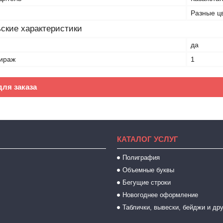
Разные ц
ские характеристики
да
ираж
1
ля заказа
КАТАЛОГ УСЛУГ
Полиграфия
Объемные буквы
Бегущие строки
Новогоднее оформление
Таблички, вывески, бейджи и др