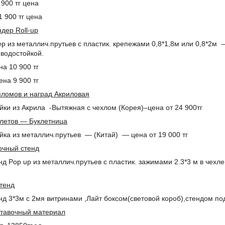
 900 тг цена
10 шт – 11 900 тг цена
дер Roll-up
 из металлич.прутьев c пластик. крепежами 0,8*1,8м или 0,8*2м 
водостойкой.
на 10 900 тг
10 шт – цена 9 900 тг
пломов и наград Акриловая
йки из Акрила -Вытяжная с чехлом (Корея)–цена от 24 900тг
клетов ― Буклетница
йка из металлич.прутьев ― (Китай) ― цена от 19 000 тг
очный стенд
д Рop up из металлич.прутьев c пластик. зажимами 2.3*3 м в чех
тенд
д 3*3м с 2мя витринами ,Лайт боксом(световой короб),стендом под
ставочный материал