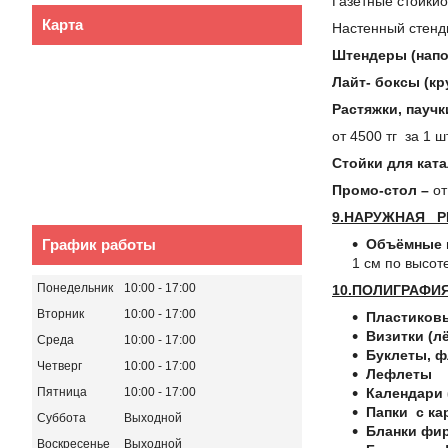
Газетные стойкио
Карта
Настенный стенды
Штендеры (напо
Лайт- боксы (кр
Растяжки, пауч
от 4500 тг за 1 ш
Стойки для кат
Промо-стол –
от
9.НАРУЖНАЯ Р
График работы
Объёмные и
1 см по высот
Понедельник
10:00
17:00
10.ПОЛИГРАФИ
Вторник
10:00
17:00
Пластиковы
Визитки (лё
Среда
10:00
17:00
Буклеты, 
Четверг
10:00
17:00
Лефлеты
Пятница
10:00
17:00
Календари 
Папки с ка
Суббота
Выходной
Бланки фи
Воскресенье
Выходной