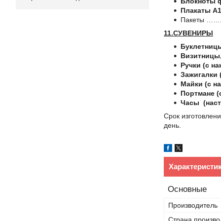
Блокноты 
Плакаты А1
Пакет
11.СУВЕНИРЫ
Буклетницы
Визитницы,
Ручки (с на
Зажигалки (
Майки (с на
Портмане (
Часы (наст
Срок изготовлени
де
Характеристи
Основные
Производитель
Страна произво