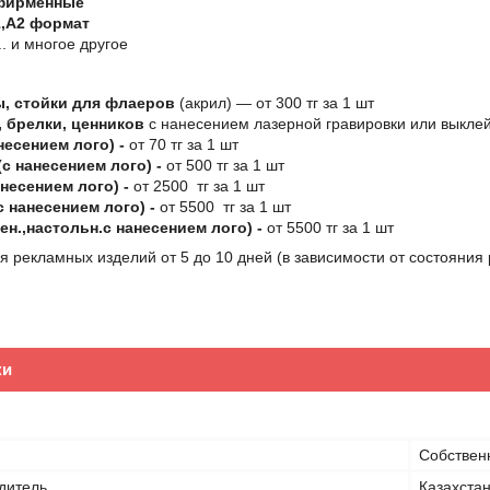
фирменные
,А2 формат
ы …….. и многое другое
, стойки для флаеров
(акрил) ― от 300 тг за 1 шт
 брелки, ценников
с нанесением лазерной гравировки или выклей
несением лого) -
от 70 тг за 1 шт
с нанесением лого) -
от 500 тг за 1 шт
несением лого) -
от 2500 тг за 1 шт
с нанесением лого) -
от 5500 тг за 1 шт
ен.,настольн.с нанесением лого) -
от 5500 тг за 1 шт
я рекламных изделий от 5 до 10 дней (в зависимости от состояния
нь.
ки
Собствен
дитель
Казахста