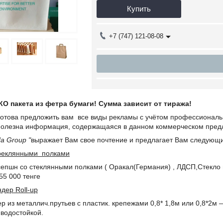
Купить
+7 (747) 121-08-08
О пакета из фетра бумаги! Сумма зависит от тиража!
отова предложить вам все виды рекламы с учётом профессиональн
полезна информация, содержащаяся в данном коммерческом пред
da Group "
выражает Вам свое почтение и предлагает Вам следующи
треклянными полками
сепшн со стеклянными полками ( Оракал(Германия) , ЛДСП,Стекло
 цена от 55 000 тенге
дер Roll-up
 из металлич.прутьев c пластик. крепежами 0,8* 1,8м или 0,8*2м 
водостойкой.