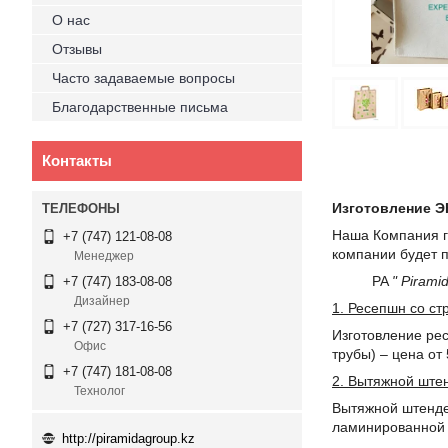
О нас
Отзывы
Часто задаваемые вопросы
Благодарственные письма
Контакты
Изготовление ЭК
Наша Компания г
+7 (747) 121-08-08
компании будет 
Менеджер
PA
" Pirami
+7 (747) 183-08-08
Дизайнер
1. Ресепшн со с
+7 (727) 317-16-56
Изготовление ре
Офис
трубы) –
+7 (747) 181-08-08
2. Вытяжной штен
Технолог
Вытяжной штендер
ламинированной 
http://piramidagroup.kz