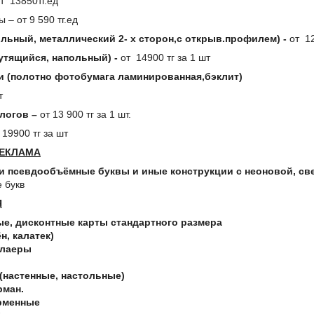
т
13850тг.ед
 – от 9 590 тг.ед
льный, металлический 2- х сторон,с открыв.профилем) -
от 12
утящийся, напольный) -
от 14900 тг за 1 шт
ки (полотно фотобумага ламинированная,бэклит)
т
алогов –
от 13 900 тг за 1 шт.
 19900 тг за шт
ЕКЛАМА
 псевдообъёмные буквы и иные конструкции с неоновой, св
е букв
Я
е, дисконтные карты стандартного размера
н, калатек)
флаеры
(настенные, настольные)
рман.
рменные