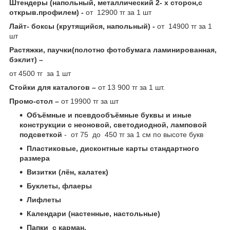
Штендеры (напольный, металлический 2- х сторон,с
открыв.профилем) -
от 12900 тг за 1 шт
Лайт- боксы (крутящийся, напольный) -
от 14900 тг за 1
шт
Растяжки, паучки(полотно фотобумага ламинированная,
бэклит) –
от 4500 тг за 1 шт
Стойки для каталогов –
от 13 900 тг за 1 шт.
Промо-стол –
от 19900 тг за шт
Объёмные и псевдообъёмные буквы и иные
конструкции с неоновой, светодиодной, ламповой
подсветкой
- от 75 до 450 тг за 1 см по высоте букв
Пластиковые, дисконтные карты стандартного
размера
Визитки (лён, калатек)
Буклеты, флаеры
Лифлеты
Календари (настенные, настольные)
Папки с карман.