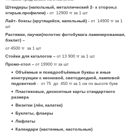
Штендеры (напольный, металлический 2- х сторон,с
открыв.профилем) -
от 12900 тг за 1 шт
Лайт- боксы (крутящийся, напольный) -
от 14900 тг за 1
шт
Растяжки, паучки(полотно фотобумага ламинированная,
бэклит) –
от 4500 тг за 1 шт
Стойки для каталогов –
от 13 900 тг за 1 шт.
Промо-стол –
от 19900 тг за шт
Объёмные и псевдообъёмные буквы и иные
конструкции с неоновой, светодиодной, ламповой
подсветкой
- от 75 до 450 тг за 1 см по высоте букв
Пластиковые, дисконтные карты стандартного
размера
Визитки (лён, калатек)
Буклеты, флаеры
Лифлеты
Календари (настенные, настольные)