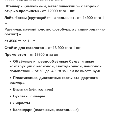
Штендеры (напольный, металлический 2- х сторон,с
открыв.профилем) -
от 12900 тг за 1 шт
Лайт- боксы (крутящийся, напольный) -
от 14900 тг за 1
шт
Растяжки, паучки(полотно фотобумага ламинированная,
бэклит) –
от 4500 тг за 1 шт
Стойки для каталогов –
от 13 900 тг за 1 шт.
Промо-стол –
от 19900 тг за шт
Объёмные и псевдообъёмные буквы и иные
конструкции с неоновой, светодиодной, ламповой
подсветкой
- от 75 до 450 тг за 1 см по высоте букв
Пластиковые, дисконтные карты стандартного
размера
Визитки (лён, калатек)
Буклеты, флаеры
Лифлеты
Календари (настенные, настольные)