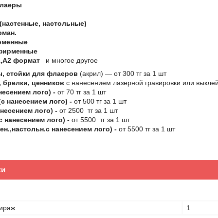
флаеры
(настенные, настольные)
рман.
рменные
фирменные
,А2 формат
и многое другое
, стойки для флаеров
(акрил) ― от 300 тг за 1 шт
 брелки, ценников
с нанесением лазерной гравировки или выклей
несением лого) -
от 70 тг за 1 шт
с нанесением лого) -
от 500 тг за 1 шт
несением лого) -
от 2500 тг за 1 шт
с нанесением лого) -
от 5500 тг за 1 шт
ен.,настольн.с нанесением лого) -
от 5500 тг за 1 шт
ки
ираж
1