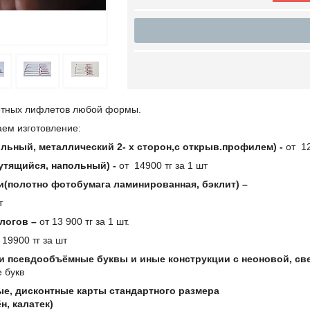
етных лифлетов любой формы.
аем изготовление:
льный, металлический 2- х сторон,с открыв.профилем) -
от 12
утящийся, напольный) -
от 14900 тг за 1 шт
ки(полотно фотобумага ламинированная, бэклит) –
т
алогов –
от 13 900 тг за 1 шт.
 19900 тг за шт
 псевдообъёмные буквы и иные конструкции с неоновой, св
е букв
е, дисконтные карты стандартного размера
н, калатек)