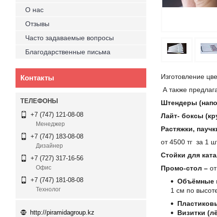
О нас
Отзывы
Часто задаваемые вопросы
Благодарственные письма
Изготовление цв
Контакты
А также предлаг
Штендеры (напо
+7 (747) 121-08-08
Лайт- боксы (кр
Менеджер
Растяжки, пауч
+7 (747) 183-08-08
от 4500 тг за 1 ш
Дизайнер
Стойки для кат
+7 (727) 317-16-56
Промо-стол –
от
Офис
+7 (747) 181-08-08
Объёмные и
Технолог
1 см по высот
Пластиковы
http://piramidagroup.kz
Визитки (лё