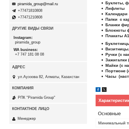
Буклеты, 
piramida_group@mail.ru
Лифлеты
+77471810808
Календари 
+77471210808
Папки с ка
Бланки фи
ДРУГИЕ ВИДЫ СВЯЗИ
Блокноты 
Плакаты А1
Instagram
piramida_group
Буклетницы
Визитницы,
WA business
Ручки (с на
+7 747 181 08 08
Зажигалки (
Майки (с на
Портмоне (
Часы (наст
ул.Ауэзова 82, Алматы, Казахстан
РПК "Piramida Group"
Характеристи
Основные
Менеджер
Минимальный т