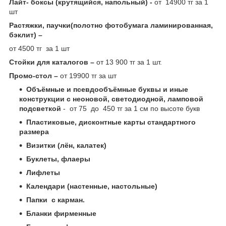
Лайт- боксы (крутящийся, напольный) -
от 14900 тг за 1
шт
Растяжки, паучки(полотно фотобумага ламинированная,
бэклит) –
от 4500 тг за 1 шт
Стойки для каталогов –
от 13 900 тг за 1 шт.
Промо-стол –
от 19900 тг за шт
Объёмные и псевдообъёмные буквы и иные
конструкции с неоновой, светодиодной, ламповой
подсветкой
- от 75 до 450 тг за 1 см по высоте букв
Пластиковые, дисконтные карты стандартного
размера
Визитки (лён, калатек)
Буклеты, флаеры
Лифлеты
Календари (настенные, настольные)
Папки с карман.
Бланки фирменные