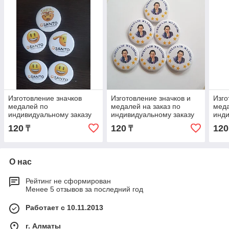
Изготовление значков
Изготовление значков и
Изго
медалей по
медалей на заказ по
мед
индивидуальному заказу
индивидуальному заказу
инди
120
120
120
₸
₸
О нас
Рейтинг не сформирован
Менее 5 отзывов за последний год
Работает с 10.11.2013
г. Алматы