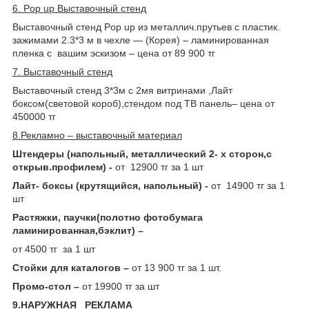
6. Pop up Выставочный стенд
Выставочный стенд Рop up из металлич.прутьев c пластик.
зажимами 2.3*3 м в чехле ― (Корея) – ламинированная
пленка с вашим эскизом – цена от 89 900 тг
7. Выставочный стенд
Выставочный стенд 3*3м с 2мя витринами ,Лайт
боксом(световой короб),стендом под ТВ панель– цена от
450000 тг
8.Рекламно – выставочный материал
Штендеры (напольный, металлический 2- х сторон,с
открыв.профилем) -
от 12900 тг за 1 шт
Лайт- боксы (крутящийся, напольный) -
от 14900 тг за 1
шт
Растяжки, паучки(полотно фотобумага
ламинированная,бэклит) –
от 4500 тг за 1 шт
Стойки для каталогов –
от 13 900 тг за 1 шт.
Промо-стол –
от 19900 тг за шт
9.НАРУЖНАЯ РЕКЛАМА