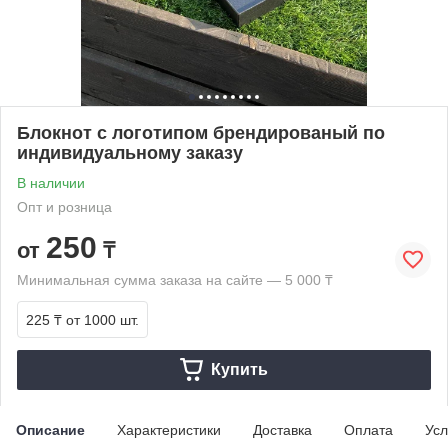
Блокнот с логотипом брендированый по
индивидуальному заказу
В наличии
Опт и розница
250
от
₸
Минимальная сумма заказа на сайте — 5 000 ₸
225 ₸
от 1000 шт.
Купить
Описание
Характеристики
Доставка
Оплата
Усл