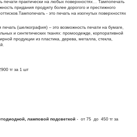
ть печати практически на любых поверхностях… Тампопечать
жность придания продукту более дорогого и престижного
оттисков.Тампопечать - это печать на изогнутых поверхностях
печать (шелкография) – это возможность печати на бумаге,
льных и синтетических тканях: промоодежде, корпоративной
рной продукции из пластика, дерева, металла, стекла,
й.
900 тг за 1 шт
етодиодной, ламповой подсветкой
- от 75 до 450 тг за