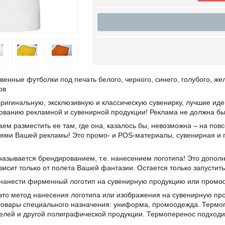
венные футболки под печать белого, черного, синего, голубого, жел
ов
игинальную, эксклюзивную и классическую сувенирку, лучшие идеи
рованию рекламной и сувенирной продукции! Реклама не должна бы
ем разместить ее там, где она, казалось бы, невозможна – на повс
ями Вашей рекламы! Это промо- и POS-материалы, сувенирная и п
называется брендированием, т.е. нанесением логотипа! Это допол
висит только от полета Вашей фантазии. Остается только запустить
нанести фирменный логотип на сувенирную продукцию или промоо
это метод нанесения логотипа или изображения на сувенирную про
товары специального назначения: униформа, промоодежда. Термо
елей и другой полиграфической продукции. Термоперенос подходит