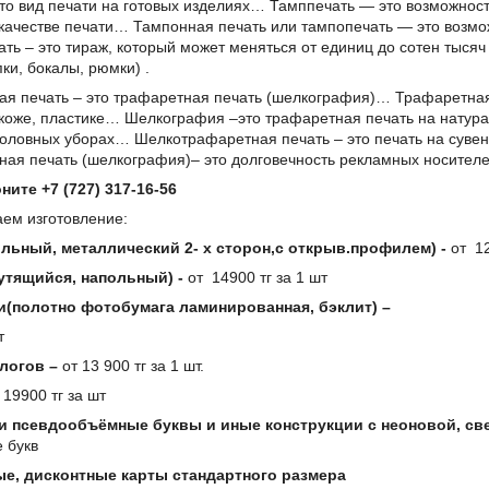
то вид печати на готовых изделиях… Тамппечать — это возможнос
 качестве печати… Тампонная печать или тампопечать — это возмо
ь – это тираж, который может меняться от единиц до сотен тысяч 
пки, бокалы, рюмки) .
я печать – это трафаретная печать (шелкография)… Трафаретная 
 коже, пластике… Шелкография –это трафаретная печать на натура
головных уборах… Шелкотрафаретная печать – это печать на сувени
ая печать (шелкография)– это долговечность рекламных носителе
оните
+7 (727) 317-16-56
аем изготовление:
льный, металлический 2- х сторон,с открыв.профилем) -
от 12
утящийся, напольный) -
от 14900 тг за 1 шт
ки(полотно фотобумага ламинированная, бэклит) –
т
алогов –
от 13 900 тг за 1 шт.
 19900 тг за шт
 псевдообъёмные буквы и иные конструкции с неоновой, св
е букв
е, дисконтные карты стандартного размера