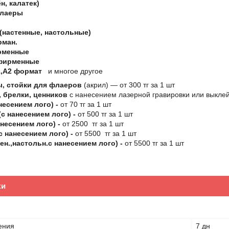
н, калатек)
флаеры
(настенные, настольные)
рман.
рменные
фирменные
,А2 формат
и многое другое
, стойки для флаеров
(акрил) ― от 300 тг за 1 шт
 брелки, ценников
с нанесением лазерной гравировки или выклей
несением лого) -
от 70 тг за 1 шт
с нанесением лого) -
от 500 тг за 1 шт
несением лого) -
от 2500 тг за 1 шт
с нанесением лого) -
от 5500 тг за 1 шт
ен.,настольн.с нанесением лого) -
от 5500 тг за 1 шт
ки
ения
7 дн