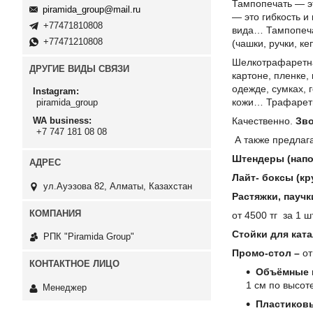
Тампопечать — э
piramida_group@mail.ru
— это гибкость и
+77471810808
вида… Тампопечат
+77471210808
(чашки, ручки, ке
Шелкотрафаретна
ДРУГИЕ ВИДЫ СВЯЗИ
картоне, пленке,
одежде, сумках, 
Instagram
кожи… Трафаретн
piramida_group
Качественно.
Зв
WA business
+7 747 181 08 08
А также предлаг
Штендеры (напо
Лайт- боксы (кр
ул.Ауэзова 82, Алматы, Казахстан
Растяжки, пауч
от 4500 тг за 1 ш
Стойки для кат
РПК "Piramida Group"
Промо-стол –
от
Объёмные и
1 см по высот
Менеджер
Пластиковы