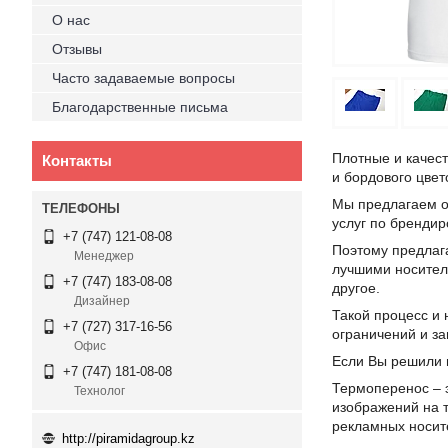
О нас
Отзывы
Часто задаваемые вопросы
Благодарственные письма
Плотные и качест
Контакты
и бордового цвет
Мы предлагаем ор
услуг по бренди
+7 (747) 121-08-08
Поэтому предлага
Менеджер
лучшими носител
+7 (747) 183-08-08
другое.
Дизайнер
Такой процесс и 
+7 (727) 317-16-56
ограничений и за
Офис
Если Вы решили 
+7 (747) 181-08-08
Термоперенос – 
Технолог
изображений на 
рекламных носит
http://piramidagroup.kz