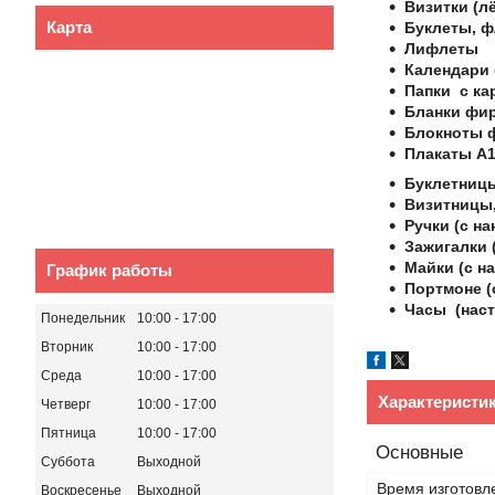
Визитки (лё
Карта
Буклеты, 
Лифлеты
Календари 
Папки с ка
Бланки фи
Блокноты 
Плакаты А1
Буклетницы
Визитницы,
Ручки (с на
Зажигалки (
Майки (с на
График работы
Портмоне (
Часы (наст
Понедельник
10:00
17:00
Вторник
10:00
17:00
Среда
10:00
17:00
Характеристи
Четверг
10:00
17:00
Пятница
10:00
17:00
Основные
Суббота
Выходной
Время изготовл
Воскресенье
Выходной