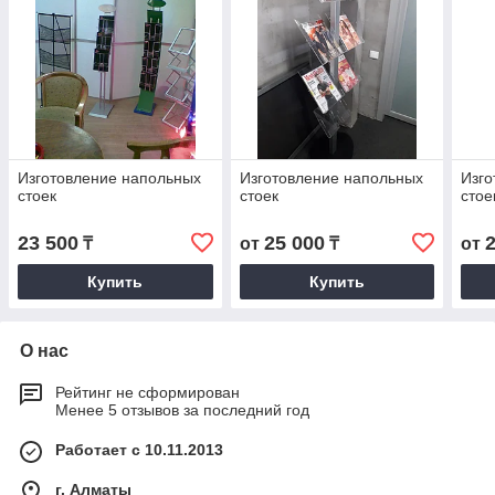
Изготовление напольных
Изготовление напольных
Изго
стоек
стоек
стое
23 500
25 000
₸
от
₸
от
Купить
Купить
О нас
Рейтинг не сформирован
Менее 5 отзывов за последний год
Работает с 10.11.2013
г. Алматы