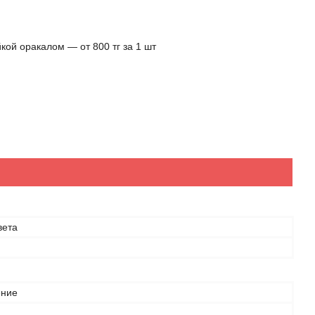
кой оракалом ― от 800 тг за 1 шт
вета
ение