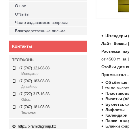
О нас
Отзывы
Часто задаваемые вопросы
Благодарственные письма
Штендеры (
Лайт- боксы 
Контакты
Растяжки, па
от 4500 тг за 
Стойки для к
+7 (747) 121-08-08
Менеджер
Промо-стол 
+7 (747) 183-08-08
Объёмные и
Дизайнер
1 см по высот
Пластиковы
+7 (727) 317-16-56
Визитки (лё
Офис
Буклеты, 
+7 (747) 181-08-08
Лифлеты
Технолог
Календари 
Папки с ка
Бланки фи
http://piramidagroup.kz