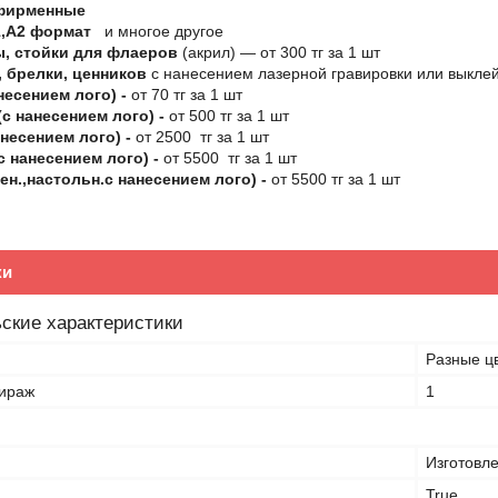
фирменные
,А2 формат
и многое другое
, стойки для флаеров
(акрил) ― от 300 тг за 1 шт
 брелки, ценников
с нанесением лазерной гравировки или выклей
несением лого) -
от 70 тг за 1 шт
с нанесением лого) -
от 500 тг за 1 шт
несением лого) -
от 2500 тг за 1 шт
с нанесением лого) -
от 5500 тг за 1 шт
ен.,настольн.с нанесением лого) -
от 5500 тг за 1 шт
ки
ские характеристики
Разные ц
ираж
1
Изготовл
True