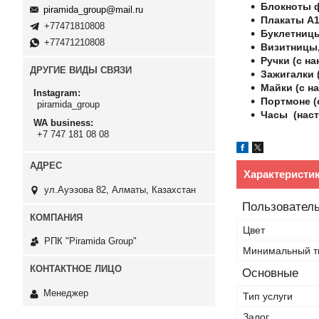
Блокноты 
piramida_group@mail.ru
Плакаты А1
+77471810808
Буклетницы
+77471210808
Визитницы,
Ручки (с на
ДРУГИЕ ВИДЫ СВЯЗИ
Зажигалки (
Майки (с на
Instagram
Портмоне (
piramida_group
Часы (наст
WA business
+7 747 181 08 08
Характеристи
ул.Ауэзова 82, Алматы, Казахстан
Пользователь
Цвет
РПК "Piramida Group"
Минимальный т
Основные
Менеджер
Тип услуги
Залог