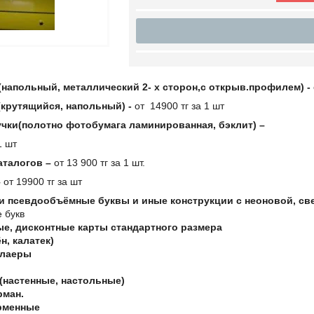
напольный, металлический 2- х сторон,с открыв.профилем) -
(крутящийся, напольный) -
от 14900 тг за 1 шт
учки(полотно фотобумага ламинированная, бэклит) –
1 шт
аталогов –
от 13 900 тг за 1 шт.
–
от 19900 тг за шт
 псевдообъёмные буквы и иные конструкции с неоновой, св
е букв
е, дисконтные карты стандартного размера
н, калатек)
флаеры
(настенные, настольные)
рман.
рменные