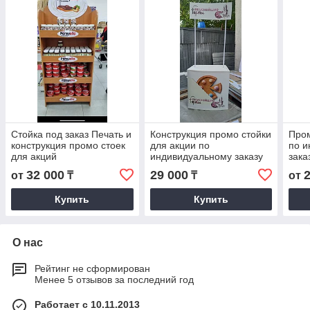
Стойка под заказ Печать и
Конструкция промо стойки
Пром
конструкция промо стоек
для акции по
по и
для акций
индивидуальному заказу
зака
32 000
29 000
от
₸
₸
от
Купить
Купить
О нас
Рейтинг не сформирован
Менее 5 отзывов за последний год
Работает с 10.11.2013