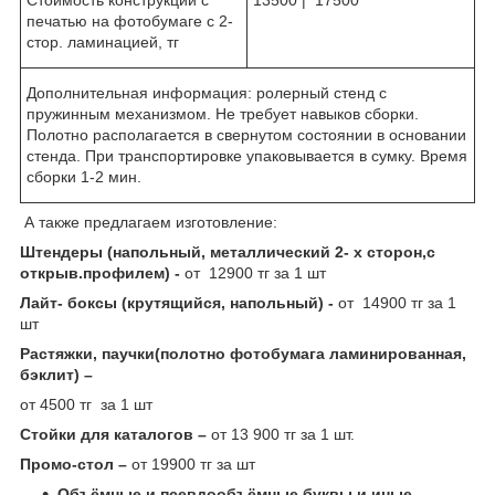
печатью на фотобумаге с 2-
стор. ламинацией, тг
Дополнительная информация: ролерный стенд с
пружинным механизмом. Не требует навыков сборки.
Полотно располагается в свернутом состоянии в основании
стенда. При транспортировке упаковывается в сумку. Время
сборки 1-2 мин.
А также предлагаем изготовление:
Штендеры (напольный, металлический 2- х сторон,с
открыв.профилем) -
от 12900 тг за 1 шт
Лайт- боксы (крутящийся, напольный) -
от 14900 тг за 1
шт
Растяжки, паучки(полотно фотобумага ламинированная,
бэклит) –
от 4500 тг за 1 шт
Стойки для каталогов –
от 13 900 тг за 1 шт.
Промо-стол –
от 19900 тг за шт
Объёмные и псевдообъёмные буквы и иные