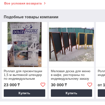
Все условия возврата
Подобные товары компании
Роллап для презентации
Меловая доска для меню
Рол
1,5 м вытяжной штендер
в кафе, рестораны по
инди
по индивидуальным
индивидуальному заказу
эскизам
23 000
30 000
₸
₸
от
Купить
Купить